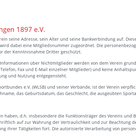
ingen 1897 e.V.
Verein seine Adresse, sein Alter und seine Bankverbindung auf. Di
d wird dabei eine Mitgliedsnummer zugeordnet. Die personenbezo
r der Kenntnisnahme Dritter geschützt.
Informationen über Nichtmitglieder werden von dem Verein grundsä
 Telefon, Fax und E-Mail einzelner Mitglieder) und keine Anhaltspu
itung und Nutzung entgegensteht.
rtbundes e.V. (WLSB) und seiner Verbände, ist der Verein verpflic
chname, das Geburtsdatum, das Geschlecht, die ausgeübten Sport
n haben, d.h. insbesondere die Funktionsträger des Vereins und Be
hriftlich auf zur Wahrung der Vertraulichkeit und zur Beachtung 
g ihrer Tätigkeiten fort. Die autorisierte Verarbeitung von perso