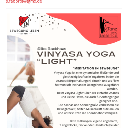
s.fabbro(@)gmx.de